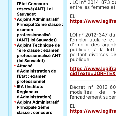
LOI n° 2014-873 du 
l’Etat Concours
entre les femmes e
réservé(ANT) Loi
Sauvadet
E
Adjoint Administratif
https://www.legifr
Principal 2ème classe :
examen
LOI n° 2012-347 du 
professionnalisé
l’emploi titulaire e
(ANT) loi Sauvadet)
d’emploi des agent
Adjoint Technique de
publique, à la lutt
1ère classe : examen
portant diverses dis
professionnalisé ANT
publique
(loi Sauvadet)
Attaché
https://www.legifr
d’Administration de
cidTexte=JORFTE
l’Etat : examen
professionnel
IRA (Instituts
Décret n° 2012-60
Régionaux
modalités de no
l’encadrement supéri
d’Administration)
Adjoint Administratif
E
Principale 2ème
https://www.legifr
classe : concours