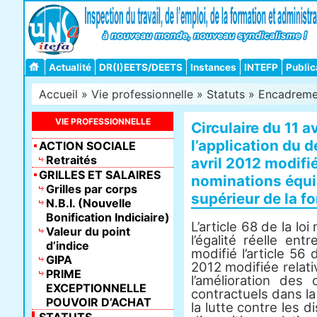
Actualité
DR(I)EETS/DEETS
Instances
INTEFP
Public
Accueil
»
Vie professionnelle
»
Statuts
»
Encadreme
VIE PROFESSIONNELLE
Circulaire du 11 av
l’application du 
ACTION SOCIALE
Retraités
avril 2012 modifié
GRILLES ET SALAIRES
nominations équi
Grilles par corps
supérieur de la f
N.B.I. (Nouvelle
Bonification Indiciaire)
L’article 68 de la l
Valeur du point
l’égalité réelle e
d’indice
modifié l’article 56
GIPA
2012 modifiée relative
PRIME
l’amélioration des
EXCEPTIONNELLE
contractuels dans la
POUVOIR D’ACHAT
la lutte contre les d