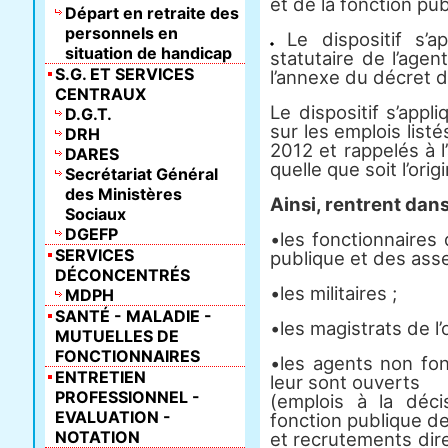
et de la fonction pub
Départ en retraite des
personnels en
Le dispositif s’ap
situation de handicap
statutaire de l’age
S.G. ET SERVICES
l’annexe du décret d
CENTRAUX
Le dispositif s’app
D.G.T.
sur les emplois listé
DRH
2012 et rappelés à l
DARES
quelle que soit l’ori
Secrétariat Général
des Ministères
Ainsi, rentrent dans
Sociaux
DGEFP
•les fonctionnaires 
SERVICES
publique et des ass
DÉCONCENTRÉS
•les militaires ;
MDPH
SANTÉ - MALADIE -
•les magistrats de l’o
MUTUELLES DE
FONCTIONNAIRES
•les agents non fon
ENTRETIEN
leur sont ouverts
PROFESSIONNEL -
(emplois à la déc
EVALUATION -
fonction publique de 
NOTATION
et recrutements direc