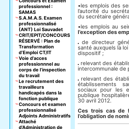
Concours et Examen
•les emplois des se
professionnel :
l’autorité du secrét
SAMAS
du secrétaire généra
S.A.M.A.S. Examen
professionnalisé
•les emplois au se
(ANT) Loi Sauvadet
l’exception des emp
CRIT/EPIT/CONCOURS
RÉSERVÉ : Plan de
de directeur géné
Transformation
santé auxquels la lo
d’Emploi CT/IT
dispositif ;
Voie d’acces
relevant des établ
professionnnel au
intercommunale de p
corps de l’inspection
du travail
relevant des établi
Le recrutement des
établissements sa
travailleurs
sociaux pour les e
handicapés dans la
publique hospitaliè
fonction publique
30 avril 2012.
Concours et examen
professionnalisé
Ces trois cas de 
Adjoints Administratifs
l’obligation de nomi
Attaché
d’Administration de