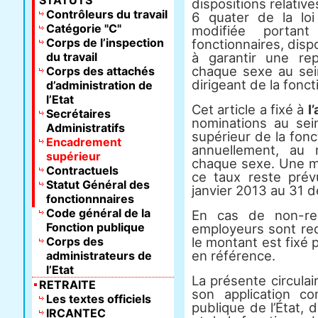
STATUTS
dispositions relatives
Contrôleurs du travail
6 quater de la lo
Catégorie "C"
modifiée portant
Corps de l’inspection
fonctionnaires, dispo
du travail
à garantir une rep
chaque sexe au sei
Corps des attachés
dirigeant de la fonct
d’administration de
l’Etat
Cet article a fixé à
l
Secrétaires
nominations au sei
Administratifs
supérieur de la fon
Encadrement
annuellement, au
supérieur
chaque sexe. Une m
Contractuels
ce taux reste prév
Statut Général des
janvier 2013 au 31 
fonctionnnaires
Code général de la
En cas de non-res
Fonction publique
employeurs sont red
Corps des
le montant est fixé p
en référence.
administrateurs de
l’Etat
La présente circulair
RETRAITE
son application c
Les textes officiels
publique de l’État, d
IRCANTEC