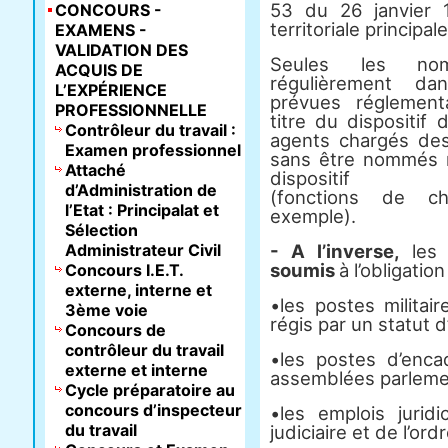
53 du 26 janvier 
CONCOURS -
territoriale principa
EXAMENS -
VALIDATION DES
Seules les nom
ACQUIS DE
régulièrement dan
L’EXPÉRIENCE
prévues réglemen
PROFESSIONNELLE
titre du dispositif
Contrôleur du travail :
agents chargés des 
Examen professionnel
sans être nommés 
Attaché
dispositif
d’Administration de
(fonctions de ch
l’Etat : Principalat et
exemple).
Sélection
Administrateur Civil
- A l’inverse,
les 
soumis
à l’obligatio
Concours I.E.T.
externe, interne et
•les postes militai
3ème voie
régis par un statut d
Concours de
contrôleur du travail
•les postes d’enc
externe et interne
assemblées parlemen
Cycle préparatoire au
concours d’inspecteur
•les emplois juridi
du travail
judiciaire et de l’ord