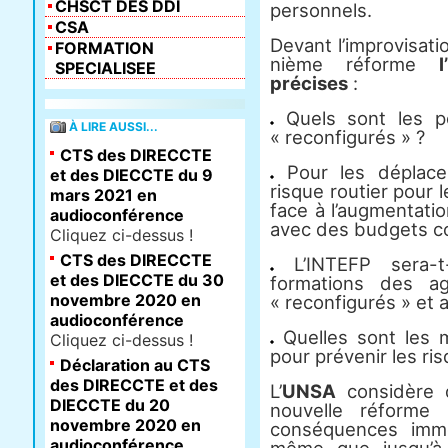
CHSCT DES DDI
personnels.
CSA
Devant l’improvisati
FORMATION
nième réforme
SPECIALISEE
précises
:
Quels sont les p
À LIRE AUSSI...
« reconfigurés » ?
CTS des DIRECCTE
Pour les déplacem
et des DIECCTE du 9
risque routier pour
mars 2021 en
face à l’augmentatio
audioconférence
avec des budgets c
Cliquez ci-dessus !
CTS des DIRECCTE
L’INTEFP sera-t
et des DIECCTE du 30
formations des a
novembre 2020 en
« reconfigurés » et
audioconférence
Quelles sont les 
Cliquez ci-dessus !
pour prévenir les ri
Déclaration au CTS
des DIRECCTE et des
L’
UNSA
considère 
DIECCTE du 20
nouvelle réforme 
novembre 2020 en
conséquences immé
audioconférence