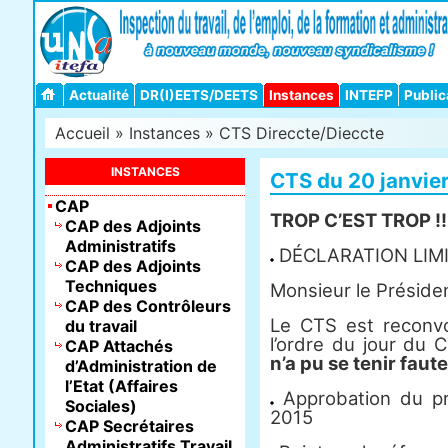
Actualité
DR(I)EETS/DEETS
Instances
INTEFP
Public
Accueil
»
Instances
»
CTS Direccte/Dieccte
INSTANCES
CTS du 20 janvie
CAP
TROP C’EST TROP !!
CAP des Adjoints
Administratifs
DÉCLARATION LIM
CAP des Adjoints
Techniques
Monsieur le Préside
CAP des Contrôleurs
Le CTS est reconvo
du travail
l’ordre du jour du
CAP Attachés
n’a pu se tenir fau
d’Administration de
l’Etat (Affaires
Approbation du p
Sociales)
2015
CAP Secrétaires
Administratifs Travail