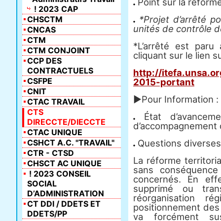
Point sur la réforme 
! 2023 CAP
*Projet d’arrêté po
CHSCTM
unités de contrôle de
CNCAS
CTM
*L’arrêté est paru
CTM CONJOINT
cliquant sur le lien s
CCP DES
CONTRACTUELS
http://itefa.unsa.
CSFPE
2015-portant
CNIT
►Pour Information :
CTAC TRAVAIL
CTS
État d’avancemen
DIRECCTE/DIECCTE
d’accompagnement d
CTAC UNIQUE
CSHCT A.C. "TRAVAIL"
Questions diverses
CTR - CTSD
La réforme territori
CHSCT AC UNIQUE
sans conséquence 
! 2023 CONSEIL
concernés. En effe
SOCIAL
supprimé ou tran
D’ADMINISTRATION
réorganisation ré
CT DDI / DDETS ET
positionnement des 
DDETS/PP
va forcément su