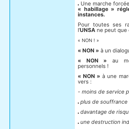
Une marche forcée
« habillage » rég
instances.
Pour toutes ses ra
l’
UNSA
ne peut que c
« NON ! »
« NON »
à un dialogu
« NON »
au mép
personnels !
« NON »
à une marc
vers :
- moins de service p
plus de souffrance 
davantage de risqu
une destruction indiv