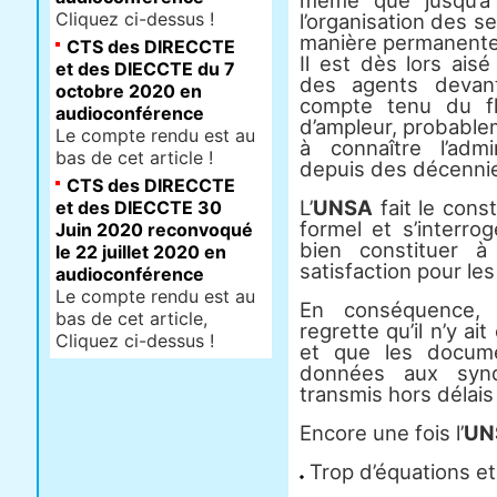
même que jusqu’à 
Cliquez ci-dessus !
l’organisation des s
manière permanente 
CTS des DIRECCTE
Il est dès lors ais
et des DIECCTE du 7
des agents deva
octobre 2020 en
compte tenu du fl
audioconférence
d’ampleur, probablem
Le compte rendu est au
à connaître l’admin
bas de cet article !
depuis des décenni
CTS des DIRECCTE
L’
UNSA
fait le cons
et des DIECCTE 30
formel et s’interro
Juin 2020 reconvoqué
bien constituer à
le 22 juillet 2020 en
satisfaction pour le
audioconférence
Le compte rendu est au
En conséquence, 
bas de cet article,
regrette qu’il n’y a
Cliquez ci-dessus !
et que les docume
données aux synd
transmis hors délais
Encore une fois l’
UN
Trop d’équations et