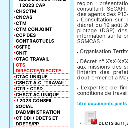
région : présentati
! 2023 CAP
consultant SECAFI,
CHSCTM
des agents des P134
CNCAS
Consultation sur l
CTM
décret du 19 août 2
CTM CONJOINT
pilotage (DGP) de
CCP DES
information sur le p
CONTRACTUELS
SGMCAS ;
CSFPE
Organisation Territor
CNIT
CTAC TRAVAIL
Décret n° XXX-XXX d
CTS
aux missions des se
DIRECCTE/DIECCTE
l’intérim des préf
CTAC UNIQUE
d’outre-mer et à May
CSHCT A.C. "TRAVAIL"
L’expertise de l’i
CTR - CTSD
conditions de trava
CHSCT AC UNIQUE
! 2023 CONSEIL
titre documents joints
SOCIAL
D’ADMINISTRATION
CT DDI / DDETS ET
DDETS/PP
DL CTS du 11 ju