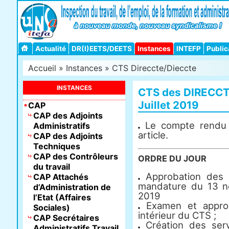
Actualité
DR(I)EETS/DEETS
Instances
INTEFP
Public
Accueil
»
Instances
»
CTS Direccte/Dieccte
INSTANCES
CTS des DIRECCT
Juillet 2019
CAP
CAP des Adjoints
Le compte rendu 
Administratifs
article.
CAP des Adjoints
Techniques
CAP des Contrôleurs
ORDRE DU JOUR
du travail
Approbation des 
CAP Attachés
mandature du 13 n
d’Administration de
2019
l’Etat (Affaires
Examen et approb
Sociales)
intérieur du CTS ;
CAP Secrétaires
Création des serv
Administratifs Travail