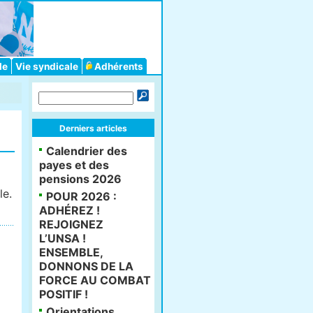
le
Vie syndicale
Adhérents
Derniers articles
Calendrier des
payes et des
pensions 2026
le.
POUR 2026 :
ADHÉREZ !
REJOIGNEZ
L’UNSA !
ENSEMBLE,
DONNONS DE LA
FORCE AU COMBAT
POSITIF !
Orientations