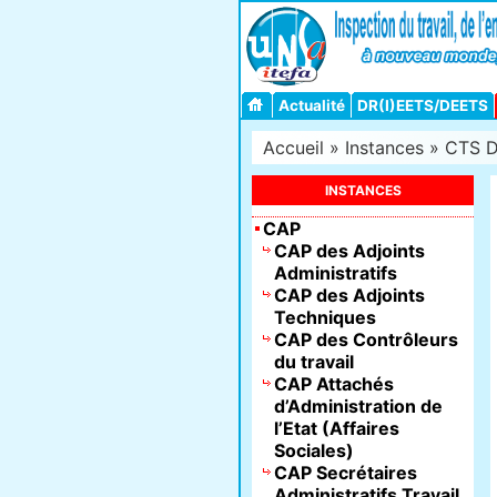
Actualité
DR(I)EETS/DEETS
Accueil
»
Instances
»
CTS D
INSTANCES
CAP
CAP des Adjoints
Administratifs
CAP des Adjoints
Techniques
CAP des Contrôleurs
du travail
CAP Attachés
d’Administration de
l’Etat (Affaires
Sociales)
CAP Secrétaires
Administratifs Travail