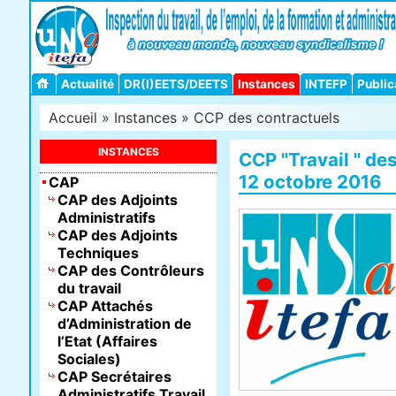
Actualité
DR(I)EETS/DEETS
Instances
INTEFP
Public
Accueil
»
Instances
»
CCP des contractuels
INSTANCES
CCP "Travail " de
12 octobre 2016
CAP
CAP des Adjoints
Administratifs
CAP des Adjoints
Techniques
CAP des Contrôleurs
du travail
CAP Attachés
d’Administration de
l’Etat (Affaires
Sociales)
CAP Secrétaires
Administratifs Travail