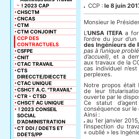
CCP :
le 8 juin 201
! 2023 CAP
CHSCTM
CNCAS
Monsieur le Préside
CTM
CTM CONJOINT
L’
UNSA ITEFA
a for
CCP DES
l’ordre du jour d’un
CONTRACTUELS
des Ingénieurs de 
pas à l’unique probl
CSFPE
d’accueil)
, et a dem
CNIT
aux travaux de la C
CTAC TRAVAIL
cas individuel n’est
CTS
perplexes.
DIRECCTE/DIECCTE
CTAC UNIQUE
Notre propos était 
CSHCT A.C. "TRAVAIL"
de leur titularisat
CTR - CTSD
ouverte par le dispo
Ce statut d’agent
CHSCT AC UNIQUE
conséquence sur le 
! 2023 CONSEIL
Ainsi :
SOCIAL
au 1er janvier 2015
D’ADMINISTRATION
l’inspection du tra
CT DDI / DDETS ET
« oublié » les Ingén
DDETS/PP