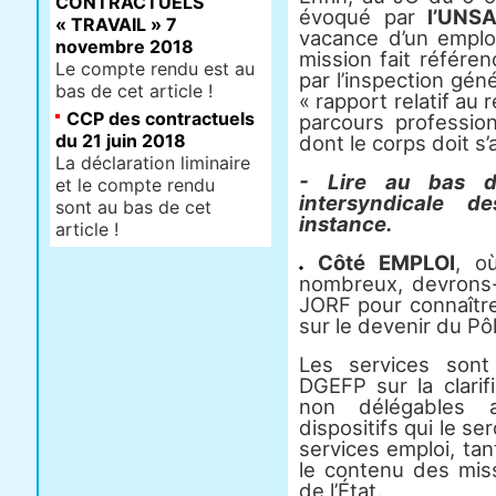
CONTRACTUELS
évoqué par
l’UNSA
« TRAVAIL » 7
vacance d’un emploi
novembre 2018
mission fait référe
Le compte rendu est au
par l’inspection gén
bas de cet article !
« rapport relatif au 
CCP des contractuels
parcours profession
du 21 juin 2018
dont le corps doit s’
La déclaration liminaire
- Lire au bas de
et le compte rendu
intersyndicale 
sont au bas de cet
instance.
article !
Côté EMPLOI
, o
nombreux, devrons-
JORF pour connaître
sur le devenir du Pô
Les services sont 
DGEFP sur la clarif
non délégables a
dispositifs qui le se
services emploi, tan
le contenu des miss
de l’État.