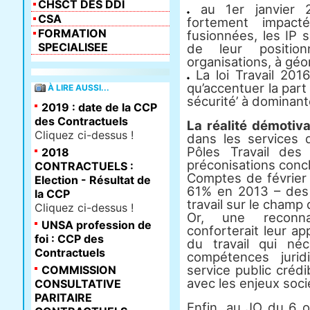
CHSCT DES DDI
au 1er janvier 20
CSA
fortement impac
FORMATION
fusionnées, les IP 
SPECIALISEE
de leur positio
organisations, à géo
La loi Travail 20
qu’accentuer la par
À LIRE AUSSI...
sécurité’ à dominant
2019 : date de la CCP
des Contractuels
La réalité démoti
Cliquez ci-dessus !
dans les services 
Pôles Travail des
2018
préconisations conc
CONTRACTUELS :
Comptes de février 
Election - Résultat de
61% en 2013 – des i
la CCP
travail sur le champ 
Cliquez ci-dessus !
Or, une reconna
UNSA profession de
conforterait leur ap
foi : CCP des
du travail qui né
Contractuels
compétences juri
service public créd
COMMISSION
avec les enjeux soci
CONSULTATIVE
PARITAIRE
Enfin, au JO du 6 o