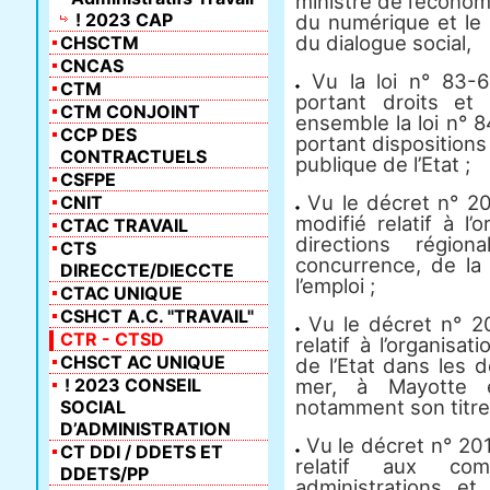
ministre de l’écono
! 2023 CAP
du numérique et le m
du dialogue social,
CHSCTM
CNCAS
Vu la loi n° 83-6
CTM
portant droits et 
CTM CONJOINT
ensemble la loi n° 
CCP DES
portant dispositions 
CONTRACTUELS
publique de l’Etat ;
CSFPE
Vu le décret n° 
CNIT
modifié relatif à l
CTAC TRAVAIL
directions régio
CTS
concurrence, de la
DIRECCTE/DIECCTE
l’emploi ;
CTAC UNIQUE
CSHCT A.C. "TRAVAIL"
Vu le décret n° 
CTR - CTSD
relatif à l’organisa
CHSCT AC UNIQUE
de l’Etat dans les 
! 2023 CONSEIL
mer, à Mayotte et
notamment son titre 
SOCIAL
D’ADMINISTRATION
Vu le décret n° 201
CT DDI / DDETS ET
relatif aux co
DDETS/PP
administrations et