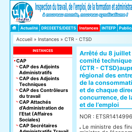
Actualité
DR(I)EETS/DEETS
Instances
INTEFP
Public
Accueil
»
Instances
»
CTR - CTSD
INSTANCES
Arrêté du 8 juille
comité technique
CAP
CAP des Adjoints
(CTR - CTSD)aupr
Administratifs
régional des entr
CAP des Adjoints
de la consommatio
Techniques
et de chaque dire
CAP des Contrôleurs
du travail
concurrence, de l
CAP Attachés
et de l’emploi
d’Administration de
l’Etat (Affaires
NOR : ETSR141499
Sociales)
CAP Secrétaires
Le ministre des fin
Administratifs Travail