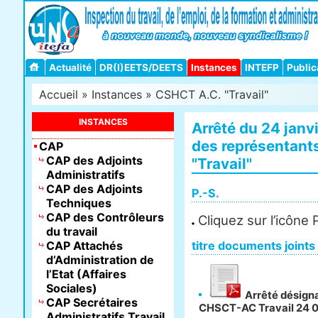
Actualité
DR(I)EETS/DEETS
Instances
INTEFP
Public
Accueil
»
Instances
»
CSHCT A.C. "Travail"
INSTANCES
Arrêté du 24 janv
des représentant
CAP
CAP des Adjoints
"Travail"
Administratifs
CAP des Adjoints
P.-S.
Techniques
CAP des Contrôleurs
Cliquez sur l’icône
du travail
CAP Attachés
titre documents joints
d’Administration de
l’Etat (Affaires
Sociales)
Arrêté désigna
CAP Secrétaires
CHSCT-AC Travail 24 0
Administratifs Travail