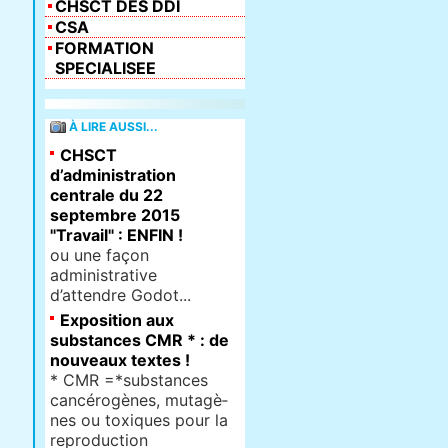
CHSCT DES DDI
CSA
FORMATION
SPECIALISEE
À LIRE AUSSI...
CHSCT
d’administration
centrale du 22
septembre 2015
"Travail" : ENFIN !
ou une façon
administrative
d’attendre Godot...
Exposition aux
substances CMR * : de
nouveaux textes !
* CMR =*sub­stan­ces
can­cé­ro­gè­nes, muta­gè­
nes ou toxi­ques pour la
repro­duc­tion