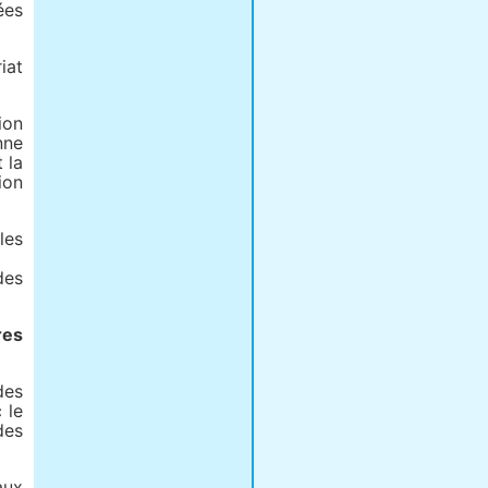
ées
iat
ion
nne
 la
ion
les
des
res
des
 le
des
aux