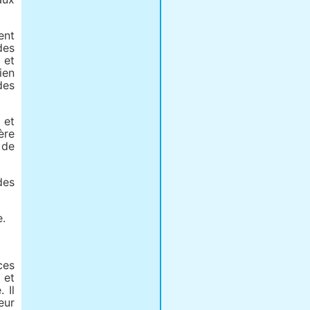
ent
des
 et
ien
des
 et
ère
 de
des
e.
ces
 et
 Il
eur