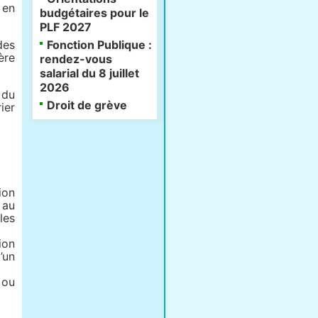
 en
budgétaires pour le
PLF 2027
des
Fonction Publique :
ère
rendez-vous
salarial du 8 juillet
2026
 du
Droit de grève
ier
ion
 au
les
ion
’un
 ou