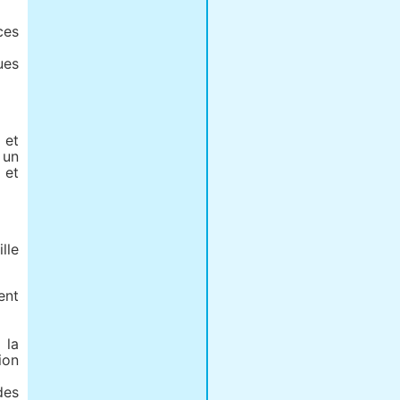
ces
ues
 et
 un
 et
lle
ent
 la
ion
des