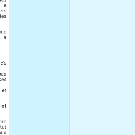
 le
ets
des
ine
 la
 du
nce
ces
 et
 et
ore
tut
aux