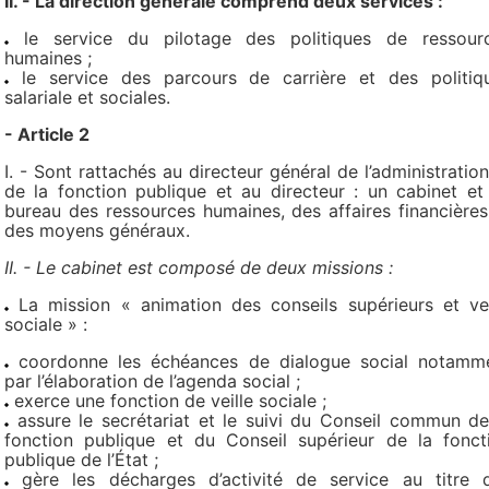
II. - La direction générale comprend deux services :
le service du pilotage des politiques de ressour
humaines ;
le service des parcours de carrière et des politiq
salariale et sociales.
- Article 2
I. - Sont rattachés au directeur général de l’administration
de la fonction publique et au directeur : un cabinet et
bureau des ressources humaines, des affaires financières
des moyens généraux.
II. - Le cabinet est composé de deux missions :
La mission « animation des conseils supérieurs et vei
sociale » :
coordonne les échéances de dialogue social notamm
par l’élaboration de l’agenda social ;
exerce une fonction de veille sociale ;
assure le secrétariat et le suivi du Conseil commun de
fonction publique et du Conseil supérieur de la fonct
publique de l’État ;
gère les décharges d’activité de service au titre 