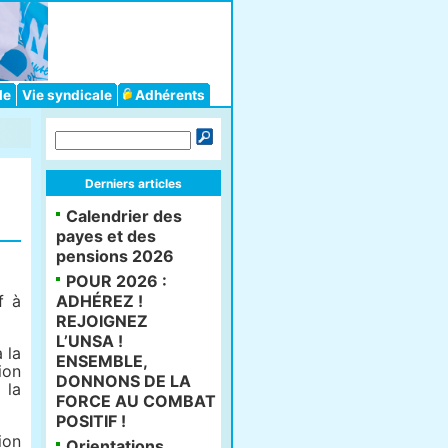
le
Vie syndicale
Adhérents
Derniers articles
Calendrier des
payes et des
pensions 2026
POUR 2026 :
f à
ADHÉREZ !
REJOIGNEZ
L’UNSA !
 la
ENSEMBLE,
ion
DONNONS DE LA
 la
FORCE AU COMBAT
POSITIF !
ion
Orientations