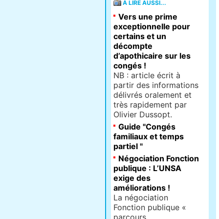
À LIRE AUSSI...
Vers une prime
exceptionnelle pour
certains et un
décompte
d’apothicaire sur les
congés !
NB : arti­cle écrit à
partir des infor­ma­tions
déli­vrés ora­le­ment et
très rapi­de­ment par
Olivier Dussopt.
Guide "Congés
familiaux et temps
partiel "
Négociation Fonction
publique : L’UNSA
exige des
améliorations !
La négociation
Fonction publique «
parcours