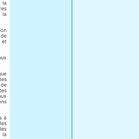
 la
res
 la
ion
 de
 et
aux
gue
tes
 de
tes
aux
ons
s à
les
les
 la