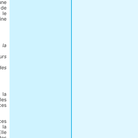
une
 de
 le
ine
 la
urs
des
 la
les
ces
ces
 la
lle
des