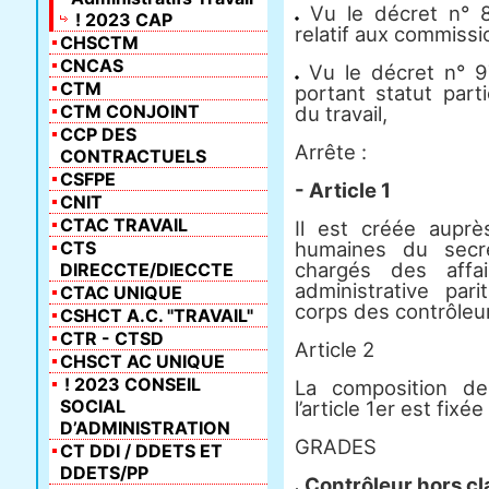
Vu le décret n° 
! 2023 CAP
relatif aux commissio
CHSCTM
CNCAS
Vu le décret n° 9
CTM
portant statut part
CTM CONJOINT
du travail,
CCP DES
Arrête :
CONTRACTUELS
CSFPE
- Article 1
CNIT
CTAC TRAVAIL
Il est créée aupr
CTS
humaines du secré
chargés des affa
DIRECCTE/DIECCTE
administrative par
CTAC UNIQUE
corps des contrôleur
CSHCT A.C. "TRAVAIL"
CTR - CTSD
Article 2
CHSCT AC UNIQUE
! 2023 CONSEIL
La composition d
SOCIAL
l’article 1er est fixé
D’ADMINISTRATION
GRADES
CT DDI / DDETS ET
DDETS/PP
Contrôleur hors cl