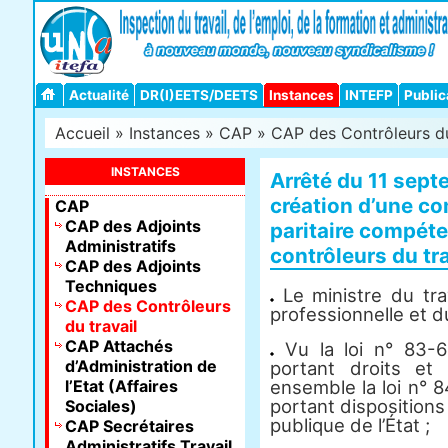
Actualité
DR(I)EETS/DEETS
Instances
INTEFP
Public
Accueil
»
Instances
»
CAP
»
CAP des Contrôleurs du
INSTANCES
Arrêté du 11 septe
création d’une c
CAP
CAP des Adjoints
paritaire compéte
Administratifs
contrôleurs du tra
CAP des Adjoints
Techniques
Le ministre du trav
CAP des Contrôleurs
professionnelle et d
du travail
CAP Attachés
Vu la loi n° 83-6
d’Administration de
portant droits et 
l’Etat (Affaires
ensemble la loi n° 
portant dispositions 
Sociales)
publique de l’État ;
CAP Secrétaires
Administratifs Travail