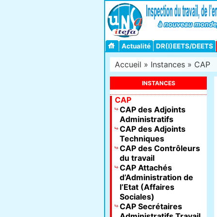
Actualité
DR(I)EETS/DEETS
Accueil
»
Instances
»
CAP
INSTANCES
CAP
CAP des Adjoints
Administratifs
CAP des Adjoints
Techniques
CAP des Contrôleurs
du travail
CAP Attachés
d’Administration de
l’Etat (Affaires
Sociales)
CAP Secrétaires
Administratifs Travail