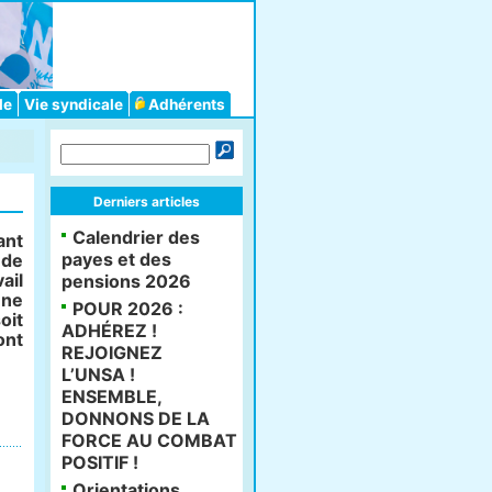
le
Vie syndicale
Adhérents
Derniers articles
Calendrier des
ant
payes et des
 de
ail
pensions 2026
ne
POUR 2026 :
oit
ADHÉREZ !
ont
REJOIGNEZ
L’UNSA !
ENSEMBLE,
DONNONS DE LA
FORCE AU COMBAT
POSITIF !
Orientations