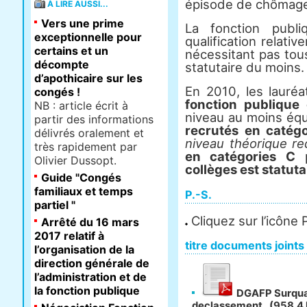
épisode de chômage 
À LIRE AUSSI...
Vers une prime
La fonction publ
exceptionnelle pour
qualification relat
certains et un
nécessitant pas tous
décompte
statutaire du moins.
d’apothicaire sur les
En 2010, les lauré
congés !
fonction publique 
NB : arti­cle écrit à
niveau au moins éq
partir des infor­ma­tions
recrutés en catégo
déli­vrés ora­le­ment et
niveau théorique re
très rapi­de­ment par
en catégories C
p
Olivier Dussopt.
collèges est statuta
Guide "Congés
familiaux et temps
P.-S.
partiel "
Cliquez sur l’icône
Arrêté du 16 mars
2017 relatif à
titre documents joints
l’organisation de la
direction générale de
l’administration et de
la fonction publique
DGAFP Surqual
declassement
(958.4 