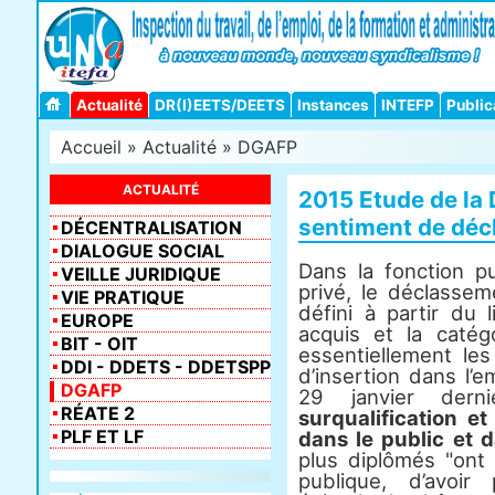
Actualité
DR(I)EETS/DEETS
Instances
INTEFP
Public
Accueil
»
Actualité
»
DGAFP
ACTUALITÉ
2015 Etude de la 
sentiment de déc
DÉCENTRALISATION
DIALOGUE SOCIAL
Dans la fonction 
VEILLE JURIDIQUE
privé, le déclasse
VIE PRATIQUE
défini à partir du 
EUROPE
acquis et la catég
BIT - OIT
essentiellement le
DDI - DDETS - DDETSPP
d’insertion dans l’e
DGAFP
29 janvier de
RÉATE 2
surqualification e
PLF ET LF
dans le public et d
plus diplômés "ont l
publique, d’avoi