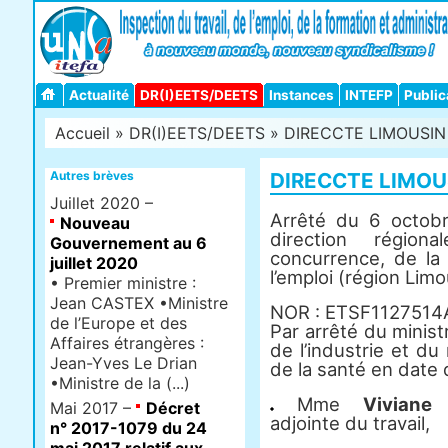
Actualité
DR(I)EETS/DEETS
Instances
INTEFP
Public
Accueil
»
DR(I)EETS/DEETS
» DIRECCTE LIMOUSIN -
Autres brèves
DIRECCTE LIMOUS
Juillet 2020 –
Arrêté du 6 octobr
Nouveau
direction région
Gouvernement au 6
concurrence, de la
juillet 2020
l’emploi (région Limo
• Premier ministre :
Jean CASTEX •Ministre
NOR : ETSF1127514
de l’Europe et des
Par arrêté du minist
Affaires étrangères :
de l’industrie et du 
Jean-Yves Le Drian
de la santé en date 
•Ministre de la (...)
Mme
Viviane
Mai 2017 –
Décret
adjointe du travail,
n° 2017-1079 du 24