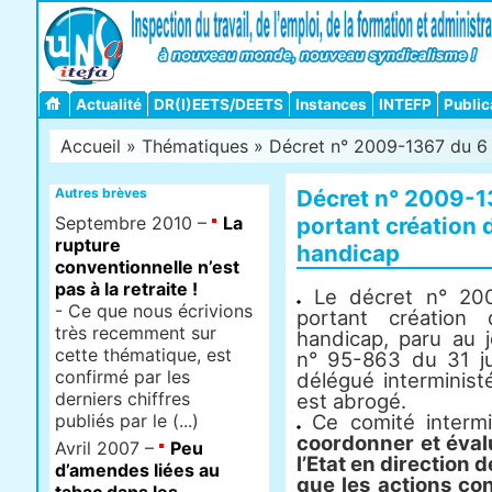
Actualité
DR(I)EETS/DEETS
Instances
INTEFP
Public
Accueil
»
Thématiques
» Décret n° 2009-1367 du 6 
Autres brèves
Décret n° 2009-
Septembre 2010 –
La
portant création 
rupture
handicap
conventionnelle n’est
pas à la retraite !
Le décret n° 20
- Ce que nous écrivions
portant création 
très recemment sur
handicap, paru au j
cette thématique, est
n° 95-863 du 31 jui
confirmé par les
délégué interminist
derniers chiffres
est abrogé.
publiés par le (...)
Ce comité intermi
coordonner et évalu
Avril 2007 –
Peu
l’Etat en direction
d’amendes liées au
que les actions co