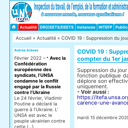
Actualité
DR(I)EETS/DEETS
Instances
INTEFP
Public
Accueil
»
Actualité
» COVID 19 : Suppression du jour
Autres brèves
COVID 19 : Suppre
Février 2022 –
Avec la
compter du 1er ja
Confédération
européenne des
Suppression du jour
syndicats, l’UNSA
fonction publique d
déplore son effectiv
condamne le conflit
uniquement.
engagé par la Russie
- Voir aussi :
contre l’Ukraine
https://itefa.unsa.
Le 24 février, Vladimir
carence-une-avanc
Poutine a déclaré la
guerre à l’Ukraine. L’
UNSA est avec le
mardi 15 décembre 202
peuple ukrainien contre
cette (...)