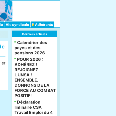
le
Vie syndicale
Adhérents
Derniers articles
Calendrier des
de
payes et des
pensions 2026
POUR 2026 :
ier
ADHÉREZ !
REJOIGNEZ
L’UNSA !
ENSEMBLE,
DONNONS DE LA
FORCE AU COMBAT
POSITIF !
Déclaration
liminaire CSA
Travail Emploi du 4