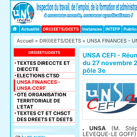
Actualité
DR(I)EETS/DEETS
Instances
INTEFP
Public
Accueil
»
DR(I)EETS/DEETS
»
UNSA FINANCES - U
DR(I)EETS/DEETS
UNSA CEFI - Réun
du 27 novembre 2
TEXTES DIRECCTE ET
DIECCTE
pôle 3e
ELECTIONS CTSD
UNSA FINANCES -
UNSA CCRF
OTE ORGANISATION
TERRITORIALE DE
L’ETAT
TEXTES CT ET CHSCT
DES DREETS ET DEETS
UNSA
(M. Stép
LEVEQUE-LE GOFF)