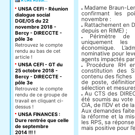
À LIRE AUSSI...
Madame Braun-Lemai
UNSA CEFI - Réunion
confirmant les p
dialogue social
novembre :
DGE/OS du 22
Rattachement en D
novembre 2018 -
depuis en RIME) ;
Bercy - DIRECCTE -
Périmètre de la
pôle 3e
uniquement les 
Retrouvez le compte
économique. L’adm
rendu au bas de cet
nominative pour leve
article !
agents impactés par 
UNSA CEFI - GT du
Procédure RH en 
constitution des 
25 octobre 2018 -
contenu des fiches
Bercy - DIRECCTE -
de poste, définiti
pôle 3e
sélection et mesures
Retrouvez le compte
Au CTS des DIRECC
rendu de ce groupe de
été soumis au vote
travail en cliquant ci-
CIA, de l’IDV et de l
dessus !
Aux demandes faites
UNSA FINANCES :
la réforme et la mi
Dure rentrée que celle
les RPS, sa réponse
de septembre
mais positive pour l’
2014 !!! !