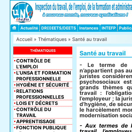
Actualité
DR(I)EETS/DEETS
Instances
INTEFP
Public
Accueil
»
Thématiques
»
Santé au travail
THÉMATIQUES
Santé au travail
CONTRÔLE DE
- Le terme de 
L’EMPLOI
n’appartient pas au
L’UNSA ET FORMATION
juristes considère
PROFESSIONNELLE
psychosociaux est
HYGIÈNE ET SÉCURITÉ
grands thèmes qu
RELATIONS
travail : l’obliga
PROFESSIONNELLES
l’employeur ; la ju
LOIS ET DÉCRETS
d’hygiène, de sécuri
CONTRÔLE DU
le harcèlement mora
modernisation socia
TRAVAIL
APPRENTISSAGE
- Aux termes de l
FONCTION PUBLIQUE
travail, l’employ