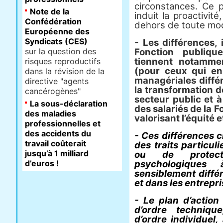
circonstances. Ce 
Note de la
induit la proactivité,
Confédération
dehors de toute mod
Européenne des
Syndicats (CES)
- Les différences, 
sur la question des
Fonction publiqu
tiennent notammen
risques reproductifs
(pour ceux qui en 
dans la révision de la
managériales diffé
directive "agents
la transformation 
cancérogènes"
secteur public et à
La sous-déclaration
des salariés de la 
des maladies
valorisant l’équité e
professionnelles et
des accidents du
- Ces différences c
travail coûterait
des traits particul
jusqu’à 1 milliard
ou de protect
d’euros !
psychologiques
sensiblement diffé
et dans les entrepri
- Le plan d’actio
d’ordre technique
d’ordre individuel