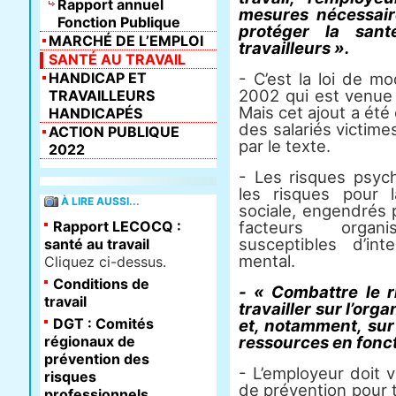
Rapport annuel
mesures nécessair
Fonction Publique
protéger la san
MARCHÉ DE L’EMPLOI
travailleurs ».
SANTÉ AU TRAVAIL
HANDICAP ET
- C’est la loi de mo
2002 qui est venue 
TRAVAILLEURS
Mais cet ajout a été 
HANDICAPÉS
des salariés victim
ACTION PUBLIQUE
par le texte.
2022
- Les risques psyc
les risques pour 
À LIRE AUSSI...
sociale, engendrés p
Rapport LECOCQ :
facteurs organi
susceptibles d’in
santé au travail
mental.
Cliquez ci-dessus.
Conditions de
- « Combattre le r
travail
travailler sur l’org
DGT : Comités
et, notamment, sur 
régionaux de
ressources en fonct
prévention des
- L’employeur doit v
risques
de prévention pour
professionnels