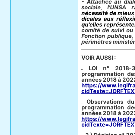
- Attachée au dia­l
sociale, l’UNSA r
néces­sité de mieux a
di­ca­les aux réfle
qu’elles repré­sen­t
comité de suivi ou
Fonction publi­que,
péri­mè­tres minis­té­r
VOIR AUSSI :
LOI n° 2018-
programmation des
années 2018 à 202
https://www.legifr
cidTexte=JORFTEX
Observations du
programmation des
années 2018 à 202
https://www.legifr
cidTexte=JORFTEX