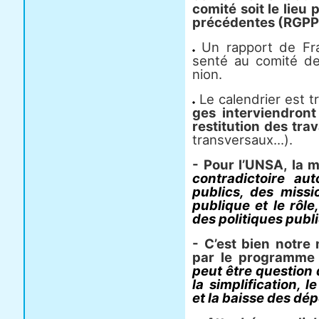
comité soit le lieu 
pré­cé­den­tes (RGP
Un rap­port de Fra
senté au comité de 
nion.
Le calen­drier est t
ges inter­vien­dron
res­ti­tu­tion des tr
trans­ver­saux...).
- Pour l’UNSA, la mé
contra­dic­toire au
publics, des mis­si
publi­que et le rôl
des poli­ti­ques publ
- C’est bien notre 
par le pro­gramme 
peut être ques­tion
la sim­pli­fi­ca­tion
et la baisse des dép