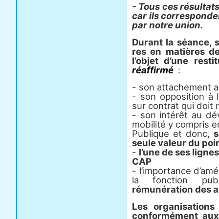
- Tous ces résul­tat
car ils cor­res­pon­d
par notre union.
Durant la séance, s
res en matiè­res de
l’objet d’une res­ti­
réaf­firmé
:
- son attachement a
- son opposition à 
sur contrat qui doit 
- son intérêt au dé
mobilité y compris e
Publique et donc,
s
seule valeur du poin
-
l’une de ses ligne
CAP
- l’importance d’amél
la fonction pu
rémunération des a
Les orga­ni­sa­tion
confor­mé­ment aux