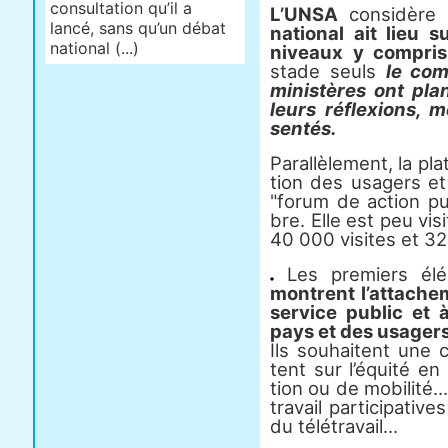
consultation qu’il a
L’UNSA
consi­dère q
lancé, sans qu’un débat
natio­nal ait lieu s
national (...)
niveaux y com­pris 
stade seuls
le com
minis­tè­res ont pl
leurs réflexions, m
sen­tés.
Parallèlement, la pla
tion des usa­gers e
"forum de action pu
bre. Elle est peu vis
40 000 visi­tes et 32
Les pre­miers élé
mon­trent l’atta­ch
ser­vice public et 
pays et des usa­ger
Ils sou­hai­tent une 
tent sur l’équité en 
tion ou de mobi­lité.
tra­vail par­ti­ci­pa­ti
du télé­tra­vail...