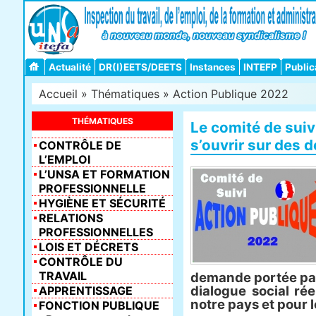
Actualité
DR(I)EETS/DEETS
Instances
INTEFP
Public
Accueil
»
Thématiques
»
Action Publique 2022
THÉMATIQUES
Le comité de suiv
s’ouvrir sur des 
CONTRÔLE DE
L’EMPLOI
L’UNSA ET FORMATION
PROFESSIONNELLE
HYGIÈNE ET SÉCURITÉ
RELATIONS
PROFESSIONNELLES
LOIS ET DÉCRETS
CONTRÔLE DU
TRAVAIL
demande portée par
dialogue social rée
APPRENTISSAGE
notre pays et pour l
FONCTION PUBLIQUE