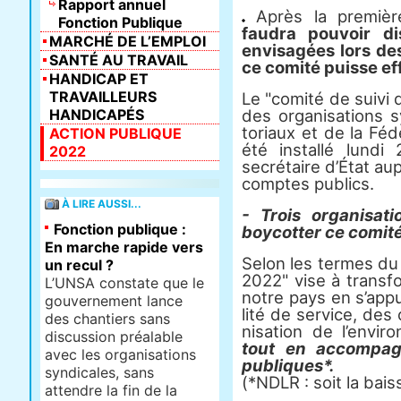
Rapport annuel
Après la premièr
Fonction Publique
faudra pouvoir d
MARCHÉ DE L’EMPLOI
envisagées lors d
SANTÉ AU TRAVAIL
ce comité puisse ef
HANDICAP ET
TRAVAILLEURS
Le "comité de suivi 
HANDICAPÉS
des orga­ni­sa­tions s
to­riaux et de la Fé
ACTION PUBLIQUE
été ins­tallé lundi
2022
secré­taire d’État au
comp­tes publics.
À LIRE AUSSI...
- Trois organisat
Fonction publique :
boycotter ce comité 
En marche rapide vers
Selon les termes du
un recul ?
2022" vise à trans­fo
L’UNSA constate que le
notre pays en s’appuy
gouvernement lance
lité de ser­vice, des 
des chantiers sans
ni­sa­tion de l’envi­
discussion préalable
tout en accom­pa­
avec les organisations
publi­ques*.
syndicales, sans
(*NDLR : soit la bais
attendre la fin de la