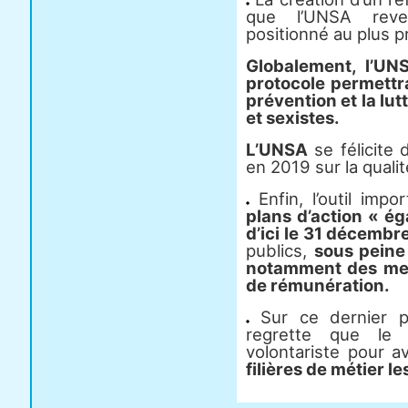
que l’UNSA reven
positionné au plus p
Globalement, l’UN
protocole permettr
prévention et la lut
et sexistes.
L’UNSA
se félicite 
en 2019 sur la qualit
Enfin, l’outil imp
plans d’action « ég
d’ici le 31 décemb
publics,
sous peine
notamment des mes
de rémunération.
Sur ce dernier po
regrette que le 
volontariste pour 
filières de métier l