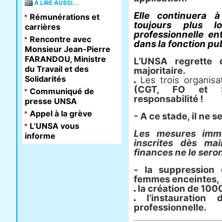
À LIRE AUSSI...
Elle continuera 
Rémunérations et
toujours plus l
carrières
professionnelle e
Rencontre avec
dans la fonction pu
Monsieur Jean-Pierre
FARANDOU, Ministre
L’UNSA regrette 
du Travail et des
majoritaire.
Solidarités
Les trois organisa
(CGT, FO et So
Communiqué de
responsabilité !
presse UNSA
Appel à la grève
- A ce stade, il ne 
L’UNSA vous
Les mesures immé
informe
inscrites dès ma
finances ne le seron
- la suppression
femmes enceintes,
la création de 100
l’instauration 
professionnelle.