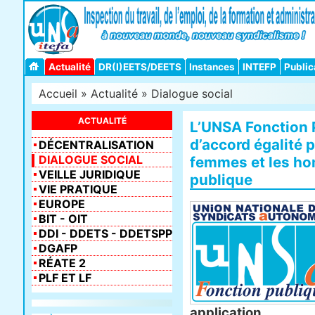
Actualité
DR(I)EETS/DEETS
Instances
INTEFP
Public
Accueil
»
Actualité
»
Dialogue social
ACTUALITÉ
L’UNSA Fonction P
d’accord égalité p
DÉCENTRALISATION
DIALOGUE SOCIAL
femmes et les ho
VEILLE JURIDIQUE
publique
VIE PRATIQUE
EUROPE
BIT - OIT
DDI - DDETS - DDETSPP
DGAFP
RÉATE 2
PLF ET LF
application.