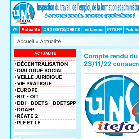
Actualité
DR(I)EETS/DEETS
Instances
INTEFP
Public
Accueil
»
Actualité
ACTUALITÉ
Compte rendu du 
23/11/22 consac
DÉCENTRALISATION
DIALOGUE SOCIAL
VEILLE JURIDIQUE
VIE PRATIQUE
EUROPE
BIT - OIT
DDI - DDETS - DDETSPP
DGAFP
RÉATE 2
PLF ET LF