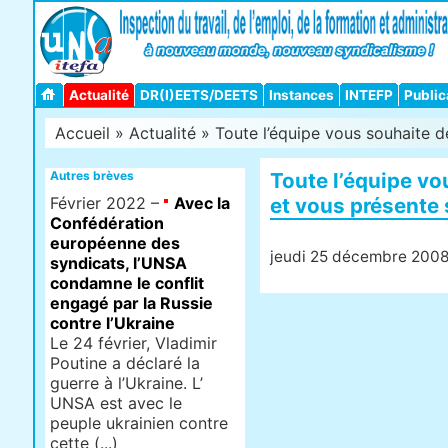
Actualité
DR(I)EETS/DEETS
Instances
INTEFP
Public
Accueil
»
Actualité
» Toute l’équipe vous souhaite de
Autres brèves
Toute l’équipe vo
Février 2022 –
Avec la
et vous présente 
Confédération
européenne des
jeudi 25 décembre 200
syndicats, l’UNSA
condamne le conflit
engagé par la Russie
contre l’Ukraine
Le 24 février, Vladimir
Poutine a déclaré la
guerre à l’Ukraine. L’
UNSA est avec le
peuple ukrainien contre
cette (...)