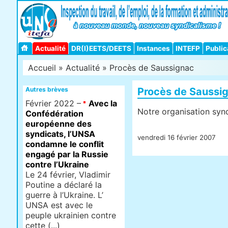
Actualité
DR(I)EETS/DEETS
Instances
INTEFP
Public
Accueil
»
Actualité
» Procès de Saussignac
Autres brèves
Procès de Saussi
Février 2022 –
Avec la
Notre organisation syndi
Confédération
européenne des
syndicats, l’UNSA
vendredi 16 février 2007
condamne le conflit
engagé par la Russie
contre l’Ukraine
Le 24 février, Vladimir
Poutine a déclaré la
guerre à l’Ukraine. L’
UNSA est avec le
peuple ukrainien contre
cette (...)