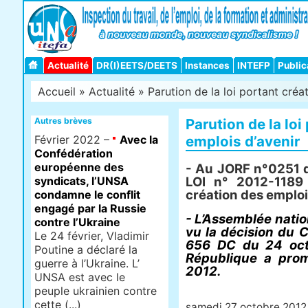
Actualité
DR(I)EETS/DEETS
Instances
INTEFP
Public
Accueil
»
Actualité
» Parution de la loi portant créat
Autres brèves
Parution de la loi
Février 2022 –
Avec la
emplois d’avenir
Confédération
européenne des
- Au JORF n°0251 d
syndicats, l’UNSA
LOI n° 2012-1189
création des emploi
condamne le conflit
engagé par la Russie
- L’Assemblée natio
contre l’Ukraine
vu la décision du C
Le 24 février, Vladimir
656 DC du 24 octo
Poutine a déclaré la
République a prom
guerre à l’Ukraine. L’
2012.
UNSA est avec le
peuple ukrainien contre
cette (...)
samedi 27 octobre 2012