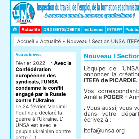
Actualité
DR(I)EETS/DEETS
Instances
INTEFP
Public
Accueil
»
Actualité
» Nouveau ! Section UNSA ITEFA
Autres brèves
Nouveau ! Sectio
Février 2022 –
Avec la
L’équipe de l’UNS
Confédération
annoncer la créatio
européenne des
ITEFA de PICARDIE.
syndicats, l’UNSA
condamne le conflit
Vos correspondan
engagé par la Russie
Amélie
POGER
- Ann
contre l’Ukraine
Le 24 février, Vladimir
Vous aussi, vous vo
Poutine a déclaré la
dans votre dépar
guerre à l’Ukraine. L’
écrivez à :
UNSA est avec le
itefa@unsa.org
peuple ukrainien contre
cette (...)