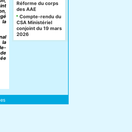
on,
Réforme du corps
int
des AAE
on,
rgé
Compte-rendu du
 la
CSA Ministériel
conjoint du 19 mars
2026
nal
 la
de-
 de
rée
les