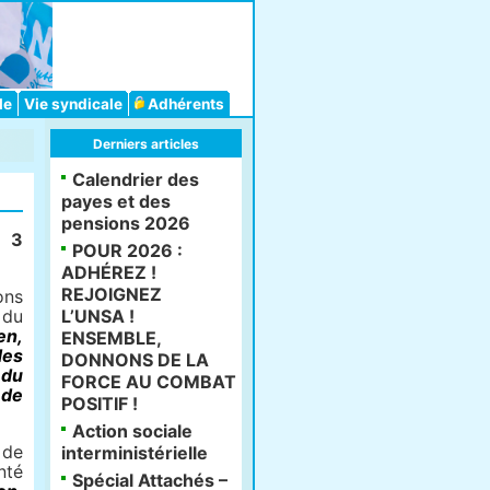
le
Vie syndicale
Adhérents
Derniers articles
Calendrier des
payes et des
pensions 2026
s 3
POUR 2026 :
ADHÉREZ !
REJOIGNEZ
ons
 du
L’UNSA !
en,
ENSEMBLE,
des
DONNONS DE LA
 du
FORCE AU COMBAT
 de
POSITIF !
Action sociale
 de
interministérielle
nté
Spécial Attachés –