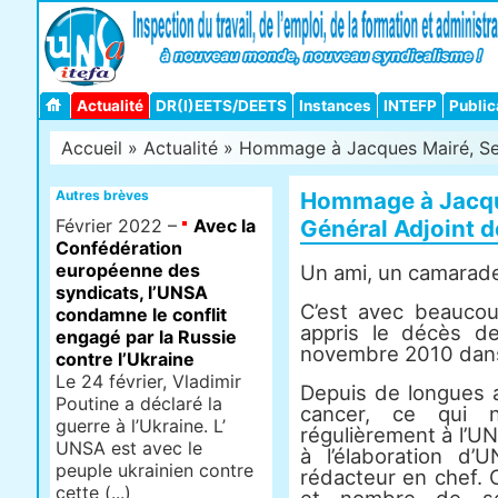
Actualité
DR(I)EETS/DEETS
Instances
INTEFP
Public
Accueil
»
Actualité
» Hommage à Jacques Mairé, Secré
Autres brèves
Hommage à Jacque
Février 2022 –
Avec la
Général Adjoint d
Confédération
européenne des
Un ami, un camarade
syndicats, l’UNSA
C’est avec beauco
condamne le conflit
appris le décès d
engagé par la Russie
novembre 2010 dans
contre l’Ukraine
Le 24 février, Vladimir
Depuis de longues a
Poutine a déclaré la
cancer, ce qui n
guerre à l’Ukraine. L’
régulièrement à l’UN
UNSA est avec le
à l’élaboration d’
peuple ukrainien contre
rédacteur en chef. 
cette (...)