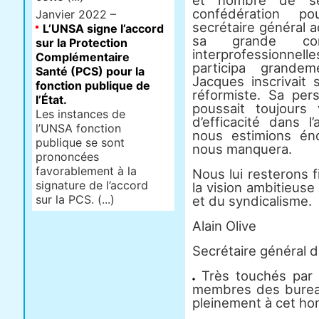
et nombre de ses
confédération p
Janvier 2022 –
secrétaire général 
L’UNSA signe l’accord
sa grande con
sur la Protection
interprofessionnell
Complémentaire
participa grande
Santé (PCS) pour la
Jacques inscrivait 
fonction publique de
réformiste. Sa pers
l’État.
poussait toujours
Les instances de
d’efficacité dans 
l’UNSA fonction
nous estimions én
publique se sont
nous manquera.
prononcées
favorablement à la
Nous lui resterons f
signature de l’accord
la vision ambitieuse
sur la PCS. (...)
et du syndicalisme.
Alain Olive
Secrétaire général 
Très touchés par 
membres des bureau
pleinement à cet h