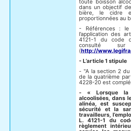
toute boisson alcoo
dans un objectif de
bière, le cidre e
proportionnées au b
- Références : le
l’application des ar
4121-1 du code du
consulté su
(
http://www.legifr
- L’article 1 stipule
- "A la section 2 du c
de la quatrième parti
4228-20 est complété
- « Lorsque la
alcoolisées, dans l
alinéa, est susce
sécurité et la s
travailleurs, l’empl
L. 4121-1 du code
règlement intérie