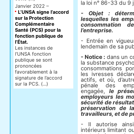
la loi n° 86-33 du 9 
Janvier 2022 –
L’UNSA signe l’accord
- Objet : déterm
sur la Protection
lesquelles les emp
Complémentaire
consommation de
Santé (PCS) pour la
l’entreprise.
fonction publique de
- Entrée en vigueur
l’État.
lendemain de sa publ
Les instances de
l’UNSA fonction
- Notice :
dans un con
publique se sont
la substance psycho
prononcées
consommations pon
favorablement à la
les ivresses décla
signature de l’accord
actifs, et où, d’autr
sur la PCS. (...)
pénale des emplo
engagée,
le prés
employeurs les mo
sécurité de résulta
préservation de l
travailleurs, et de 
- Il autorise ain
intérieurs limitant 