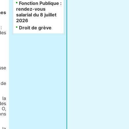
Fonction Publique :
rendez-vous
es
salarial du 8 juillet
2026
:
Droit de grève
des
sse
 de
 la
des
 O,
ons
 la