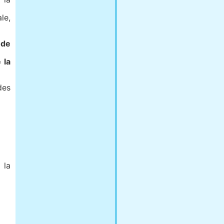
le,
 de
 la
des
 la