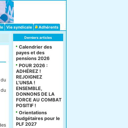
le
Vie syndicale
Adhérents
Derniers articles
Calendrier des
payes et des
pensions 2026
POUR 2026 :
ADHÉREZ !
REJOIGNEZ
 du
L’UNSA !
ENSEMBLE,
 du
DONNONS DE LA
FORCE AU COMBAT
POSITIF !
Orientations
budgétaires pour le
PLF 2027
des