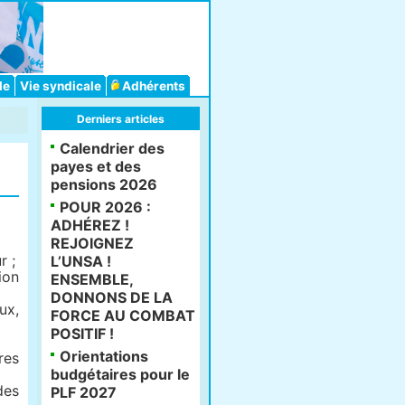
le
Vie syndicale
Adhérents
Derniers articles
Calendrier des
payes et des
pensions 2026
POUR 2026 :
ADHÉREZ !
REJOIGNEZ
r ;
L’UNSA !
ion
ENSEMBLE,
DONNONS DE LA
ux,
FORCE AU COMBAT
POSITIF !
Orientations
res
budgétaires pour le
des
PLF 2027