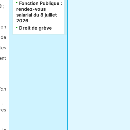
Fonction Publique :
 ;
rendez-vous
salarial du 8 juillet
2026
ion
Droit de grève
 de
tes
ent
ion
 :
res