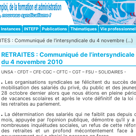
Instances
INTEFP
Publications
Thématiques
Vie professionnel
TES : Communiqué de l’intersyndicale du 4 novembre (...)
RETRAITES : Communiqué de l’intersyndicale
du 4 novembre 2010
UNSA - CFDT – CFE-CGC – CFTC – CGT – FSU – SOLIDAIRES -
Les organisations syndicales se félicitent du succès de
mobilisation des salariés du privé, du public et des jeunes
28 octobre dernier alors que nous étions en pleine péri
de vacances scolaires et après le vote définitif de la loi 
les retraites au parlement.
La détermination des salariés qui ne faiblit pas depuis 
mois, appuyée par l’opinion publique, démontre qu’il y a
nombreuses inquiétudes sociales, un refus de cette réfo
des retraites et un profond mécontentement face à