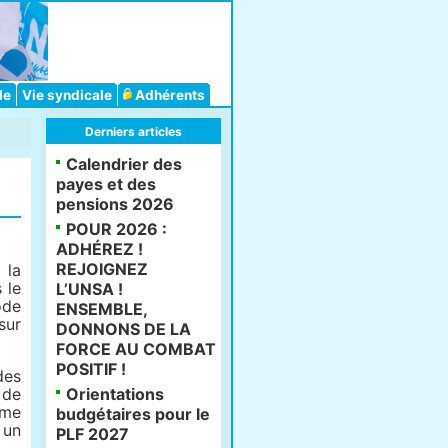
le
Vie syndicale
Adhérents
Derniers articles
Calendrier des
payes et des
pensions 2026
POUR 2026 :
ADHÉREZ !
REJOIGNEZ
 la
 le
L’UNSA !
ode
ENSEMBLE,
sur
DONNONS DE LA
FORCE AU COMBAT
POSITIF !
des
 de
Orientations
rme
budgétaires pour le
 un
PLF 2027