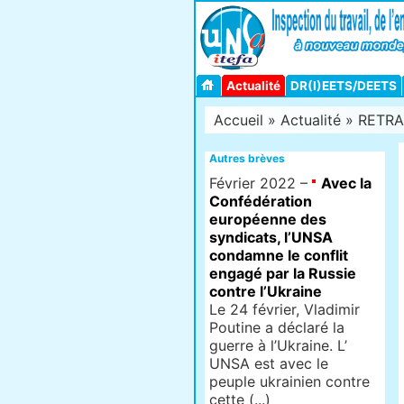
Actualité
DR(I)EETS/DEETS
Accueil
»
Actualité
» RETRAI
Autres brèves
Février 2022 –
Avec la
Confédération
européenne des
syndicats, l’UNSA
condamne le conflit
engagé par la Russie
contre l’Ukraine
Le 24 février, Vladimir
Poutine a déclaré la
guerre à l’Ukraine. L’
UNSA est avec le
peuple ukrainien contre
cette (...)