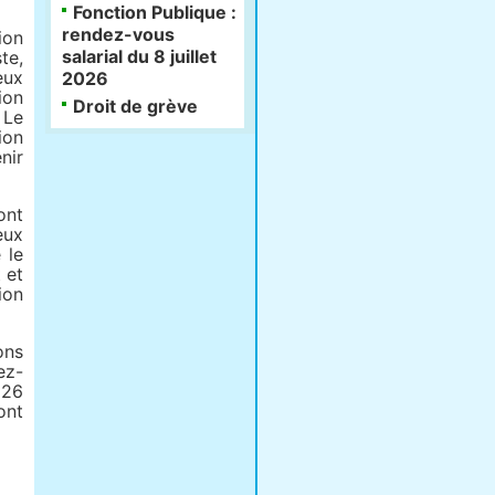
Fonction Publique :
rendez-vous
ion
salarial du 8 juillet
te,
eux
2026
ion
Droit de grève
 Le
ion
nir
ont
eux
 le
 et
ion
ons
ez-
 26
ont