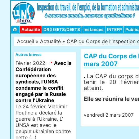
Actualité
DR(I)EETS/DEETS
Instances
INTEFP
Public
Accueil
»
Actualité
» CAP du Corps de l’inspection du
Autres brèves
CAP du Corps de l
Février 2022 –
Avec la
mars 2007
Confédération
européenne des
La CAP du corps de 
syndicats, l’UNSA
tenir le 20 Févri
atteint.
condamne le conflit
engagé par la Russie
Elle se réunira le 
contre l’Ukraine
Le 24 février, Vladimir
Poutine a déclaré la
vendredi 2 mars 2007
guerre à l’Ukraine. L’
UNSA est avec le
peuple ukrainien contre
cette (...)