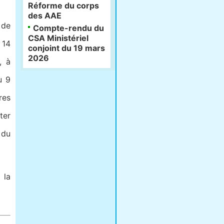
Réforme du corps
des AAE
 de
Compte-rendu du
CSA Ministériel
 14
conjoint du 19 mars
2026
, à
u 9
res
ter
 du
 la