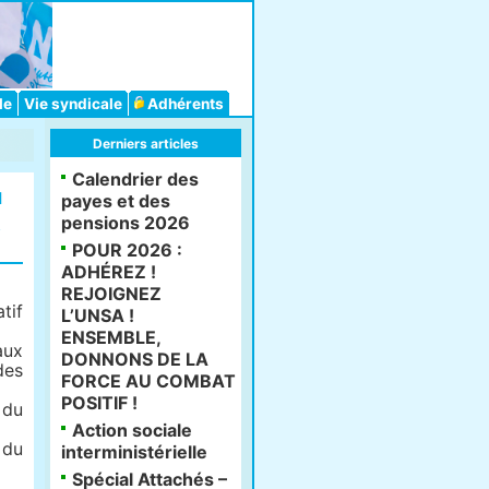
le
Vie syndicale
Adhérents
Derniers articles
Calendrier des
u
payes et des
t
pensions 2026
POUR 2026 :
ADHÉREZ !
REJOIGNEZ
tif
L’UNSA !
ENSEMBLE,
aux
DONNONS DE LA
des
FORCE AU COMBAT
POSITIF !
 du
Action sociale
 du
interministérielle
Spécial Attachés –