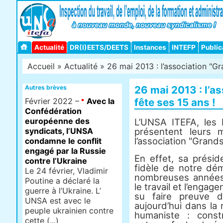
Actualité
DR(I)EETS/DEETS
Instances
INTEFP
Public
Accueil
»
Actualité
» 26 mai 2013 : l’association "Gra
Autres brèves
26 mai 2013 : l’a
Février 2022 –
Avec la
fête ses 15 ans !
Confédération
européenne des
L’UNSA ITEFA, les
syndicats, l’UNSA
présentent leurs m
l’association "Grands
condamne le conflit
engagé par la Russie
En effet, sa prési
contre l’Ukraine
fidèle de notre dé
Le 24 février, Vladimir
nombreuses années 
Poutine a déclaré la
le travail et l’engag
guerre à l’Ukraine. L’
su faire preuve d
UNSA est avec le
aujourd’hui dans la 
peuple ukrainien contre
humaniste : constr
cette (...)