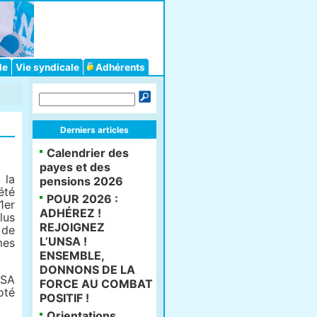
le
Vie syndicale
Adhérents
Derniers articles
Calendrier des
payes et des
 la
pensions 2026
été
POUR 2026 :
1er
ADHÉREZ !
lus
REJOIGNEZ
de
L’UNSA !
es
ENSEMBLE,
DONNONS DE LA
NSA
FORCE AU COMBAT
oté
POSITIF !
Orientations