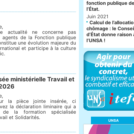
fonction publique d
l’État.
Juin 2021
Calcul de l’allocati
e,
chômage : le Consei
e actualité ne concerne pas
d’État donne raison 
s agents de la Fonction publique
l’UNSA !
constitue une évolution majeure du
ernational et participe à la culture
ic.
ée ministérielle Travail et
n 2026
e,
ur la pièce jointe insérée, ci
vez la déclaration liminaire qui a
 de la formation spécialisée
vail et Solidarités.
UNSA