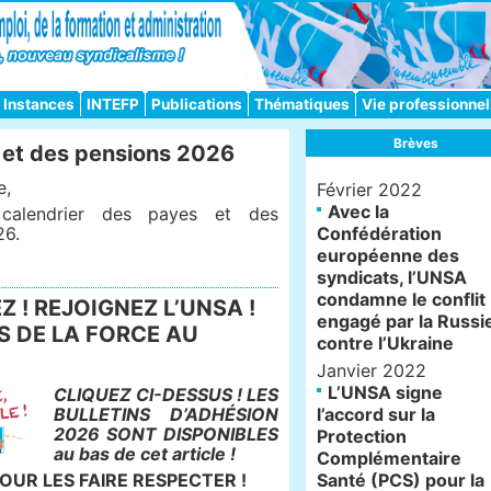
Instances
INTEFP
Publications
Thématiques
Vie professionnel
Brèves
 et des pensions 2026
e,
Février 2022
Avec la
 calendrier des payes et des
26.
Confédération
européenne des
syndicats, l’UNSA
condamne le conflit
 ! REJOIGNEZ L’UNSA !
engagé par la Russi
 DE LA FORCE AU
contre l’Ukraine
Janvier 2022
L’UNSA signe
CLIQUEZ CI-DESSUS ! LES
BULLETINS D’ADHÉSION
l’accord sur la
2026 SONT DISPONIBLES
Protection
au bas de cet article !
Complémentaire
OUR LES FAIRE RESPECTER !
Santé (PCS) pour la