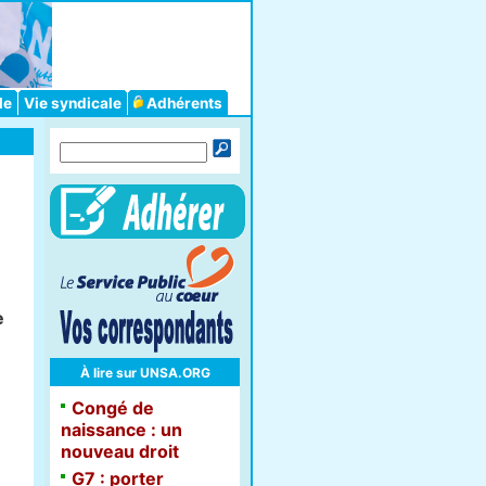
le
Vie syndicale
Adhérents
e
À lire sur UNSA.ORG
Congé de
naissance : un
nouveau droit
G7 : porter