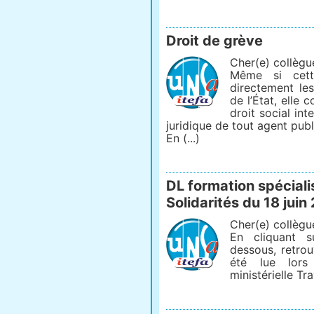
Droit de grève
Cher(e) collègu
Même si cett
directement le
de l’État, elle 
droit social int
juridique de tout agent publ
En (...)
DL formation spécialis
Solidarités du 18 jui
Cher(e) collègu
En cliquant s
dessous, retrou
été lue lors
ministérielle Tra