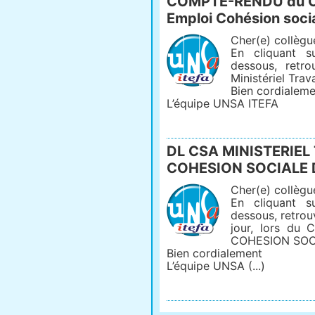
COMPTE-RENDU du CSA
Emploi Cohésion soci
Cher(e) collègu
En cliquant su
dessous, retr
Ministériel Trav
Bien cordialeme
L’équipe UNSA ITEFA
DL CSA MINISTERIEL
COHESION SOCIALE 
Cher(e) collègu
En cliquant su
dessous, retrouv
jour, lors du 
COHESION SOCI
Bien cordialement
L’équipe UNSA (...)