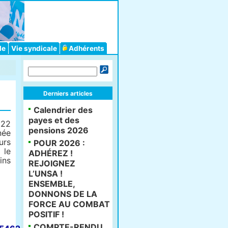
le
Vie syndicale
Adhérents
Derniers articles
Calendrier des
payes et des
22
pensions 2026
née
urs
POUR 2026 :
 le
ADHÉREZ !
ns
REJOIGNEZ
L’UNSA !
ENSEMBLE,
DONNONS DE LA
FORCE AU COMBAT
POSITIF !
COMPTE-RENDU