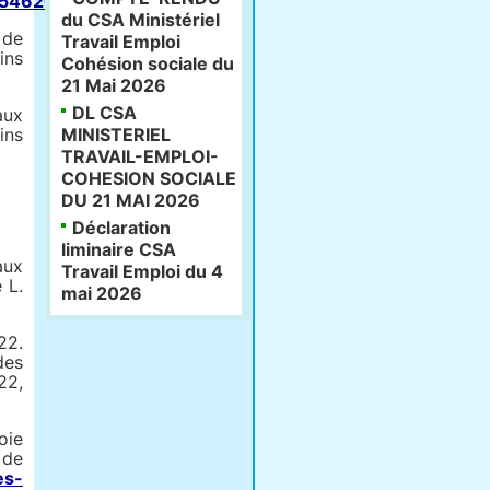
045462682
du CSA Ministériel
 de
Travail Emploi
ins
Cohésion sociale du
21 Mai 2026
DL CSA
aux
ins
MINISTERIEL
TRAVAIL-EMPLOI-
COHESION SOCIALE
DU 21 MAI 2026
Déclaration
liminaire CSA
aux
Travail Emploi du 4
 L.
mai 2026
22.
des
22,
oie
 de
es-