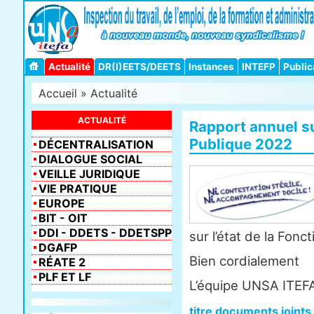
Actualité
DR(I)EETS/DEETS
Instances
INTEFP
Public
Accueil
»
Actualité
ACTUALITÉ
Rapport annuel sur
Publique 2022
DÉCENTRALISATION
DIALOGUE SOCIAL
VEILLE JURIDIQUE
VIE PRATIQUE
EUROPE
BIT - OIT
DDI - DDETS - DDETSPP
sur l’état de la Fonc
DGAFP
Bien cordialement
RÉATE 2
PLF ET LF
L’équipe UNSA ITEF
titre documents joints