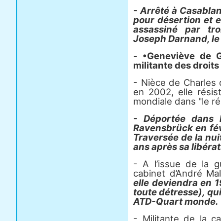
- Arrêté à Casabla
pour désertion et 
assassiné par tro
Joseph Darnand, le 
- •Geneviève de G
militante des droit
- Nièce de Charles 
en 2002, elle rési
mondiale dans "le r
- Déportée dans 
Ravensbrück en févri
Traversée de la nui
ans après sa libérat
- A l’issue de la 
cabinet d’André Mal
elle deviendra en 1
toute détresse), qu
ATD-Quart monde.
- Militante de la 