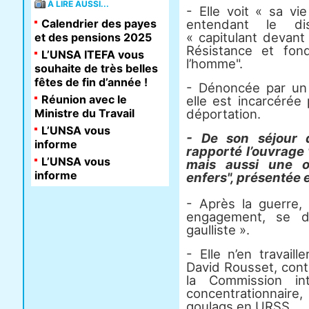
À LIRE AUSSI...
- Elle voit « sa vi
Calendrier des payes
entendant le di
« capitulant devant 
et des pensions 2025
Résistance et fo
L’UNSA ITEFA vous
l’homme".
souhaite de très belles
fêtes de fin d’année !
- Dénoncée par un 
Réunion avec le
elle est incarcérée
Ministre du Travail
déportation.
L’UNSA vous
- De son séjour 
informe
rapporté l’ouvrage
L’UNSA vous
mais aussi une o
informe
enfers", présentée 
- Après la guerre, 
engagement, se d
gaulliste ».
- Elle n’en travail
David Rousset, contr
la Commission int
concentrationnair
goulags en URSS.