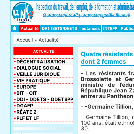
Actualité
DR(I)EETS/DEETS
Instances
INTEFP
Public
Accueil
»
Actualité
ACTUALITÉ
Quatre résistants
dont 2 femmes
DÉCENTRALISATION
DIALOGUE SOCIAL
- Les résistants fr
VEILLE JURIDIQUE
Brossolette et Ge
VIE PRATIQUE
ministre de l’édu
EUROPE
République Jean Zay
BIT - OIT
entrer au Panthéon
DDI - DDETS - DDETSPP
DGAFP
- •Germaine Tillion
RÉATE 2
- Germaine Tillion, 
PLF ET LF
100 ans, était ethn
30.