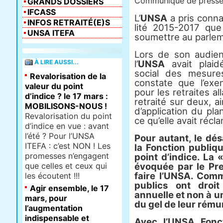
Communiqué de press
GRANDS DOSSIERS
IFCASS
L’
UNSA
a pris conna
INFOS RETRAITÉ(E)S
lité 2015-2017 que
UNSA ITEFA
sou­met­tre au par­le­
Lors de son audien
À LIRE AUSSI...
l’
UNSA
avait plaidé
social des mesu­res
Revalorisation de la
cons­tate que l’exemp
valeur du point
pour les retrai­tes a
d’indice ? le 17 mars :
retraité sur deux, ai
MOBILISONS-NOUS !
d’appli­ca­tion du p
Revalorisation du point
ce qu’elle avait récl
d’indice en vue : avant
l’été ? Pour l’UNSA
Pour autant, le dés
ITEFA : c’est NON ! Les
la Fonction publi­q
promesses n’engagent
point d’indice. La
que celles et ceux qui
évoquée par le Prem
faire l’UNSA. Comme
les écoutent !!!
publics ont droit 
Agir ensemble, le 17
annuelle et non à u
mars, pour
du gel de leur rému­n
l’augmentation
indispensable et
Avec
l’UNSA Fonct