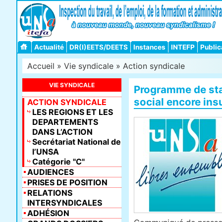
Actualité
DR(I)EETS/DEETS
Instances
INTEFP
Public
Accueil
»
Vie syndicale
»
Action syndicale
VIE SYNDICALE
Programme de sta­bi
social encore insuf
ACTION SYNDICALE
LES REGIONS ET LES
DEPARTEMENTS
DANS L’ACTION
Secrétariat National de
l’UNSA
Catégorie "C"
AUDIENCES
PRISES DE POSITION
RELATIONS
INTERSYNDICALES
ADHÉSION