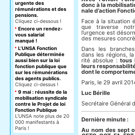
urgente des
donc à la mobi­li­sa­t
rémunérations et des
nale d’action Foncti
pensions.
Face à la situa­tion
Cliquez ci-dessous !
que tra­verse not
Encore un rendez-
l’urgence est désor­
vous salarial
des mesu­res concrè­t
manqué !
L’UNSA Fonction
Dans les bran­ches
Publique déterminée
dans les régions, la 
rité abso­lue :
tous 
aussi bien sur la loi
leurs res­pon­sa­bi­li
fonction publique que
dont le com­por­te­me
sur les rémunérations
des agents publics.
Paris, le 29 avril 201
Cliquez ci-dessus !
9 mai : réussite de la
Luc Bérille
mobilisation syndicale
Secrétaire Général d
contre le Projet de loi
Fonction Publique
L’UNSA note plus de 20
Dernière minute :
000 manifestants à
Paris !
Au nom des sept o