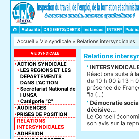
Actualité
DR(I)EETS/DEETS
Instances
INTEFP
Public
Accueil
»
Vie syndicale
» Relations intersyndicales
VIE SYNDICALE
Relations intersy
ACTION SYNDICALE
INTERSYNDICALE 
LES REGIONS ET LES
Réactions suite à l
DEPARTEMENTS
de 10 h 00 à 13 h 0
DANS L’ACTION
présence de Franço
Secrétariat National de
"la (...)
l’UNSA
Catégorie "C"
Démocratie social
AUDIENCES
décisive...
PRISES DE POSITION
Le Conseil économi
RELATIONS
son avis sur la repr
INTERSYNDICALES
ADHÉSION