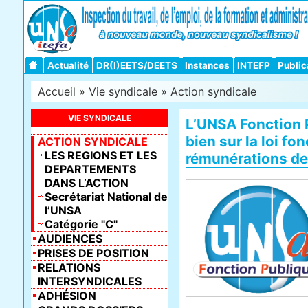
Actualité
DR(I)EETS/DEETS
Instances
INTEFP
Public
Accueil
»
Vie syndicale
»
Action syndicale
VIE SYNDICALE
L’UNSA Fonction 
bien sur la loi fo
ACTION SYNDICALE
LES REGIONS ET LES
rémunérations de
DEPARTEMENTS
DANS L’ACTION
Secrétariat National de
l’UNSA
Catégorie "C"
AUDIENCES
PRISES DE POSITION
RELATIONS
INTERSYNDICALES
ADHÉSION