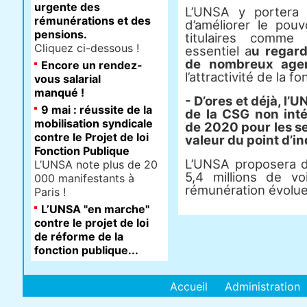
urgente des
L’UNSA y portera 
rémunérations et des
d’améliorer le pouv
pensions.
titulaires comme 
Cliquez ci-dessous !
essentiel a
u regard
de nombreux agen
Encore un rendez-
l’attractivité de la f
vous salarial
manqué !
- D’ores et déjà, l
9 mai : réussite de la
de la CSG non int
mobilisation syndicale
de 2020 pour les se
contre le Projet de loi
valeur du point d’in
Fonction Publique
L’UNSA proposera 
L’UNSA note plus de 20
5,4 millions de vo
000 manifestants à
rémunération évolue
Paris !
L’UNSA "en marche"
contre le projet de loi
de réforme de la
fonction publique...
Accueil
Administration