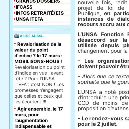
GRANDS DOSSIERS
nouvelle fois, red
IFCASS
projet de loi de 
INFOS RETRAITÉ(E)S
Publique,
en partic
instances de dial
UNSA ITEFA
recours accru aux 
L’UNSA Fonction 
À LIRE AUSSI...
désaccord sur la
Revalorisation de la
utilisée depuis 
valeur du point
changement pour la 
d’indice ? le 17 mars :
- Les organisatio
MOBILISONS-NOUS !
doivent pouvoir êt
Revalorisation du point
d’indice en vue : avant
- Alors que ce text
l’été ? Pour l’UNSA
souhaite que le gou
ITEFA : c’est NON ! Les
promesses n’engagent
L’UNSA a noté posit
que celles et ceux qui
d’introduire une pri
les écoutent !!!
CCD de moins de 
proposition d’extens
Agir ensemble, le 17
mars, pour
- Le rendez-vous s
l’augmentation
pour le 2 juillet.
indispensable et