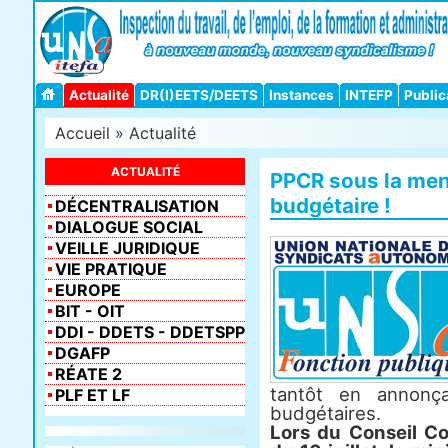
Actualité
DR(I)EETS/DEETS
Instances
INTEFP
Public
Accueil
»
Actualité
ACTUALITÉ
PPCR sous la men
budgétaire !
DÉCENTRALISATION
DIALOGUE SOCIAL
VEILLE JURIDIQUE
VIE PRATIQUE
EUROPE
BIT - OIT
DDI - DDETS - DDETSPP
DGAFP
RÉATE 2
tantôt en annonç
PLF ET LF
budgétaires.
Lors du Conseil C