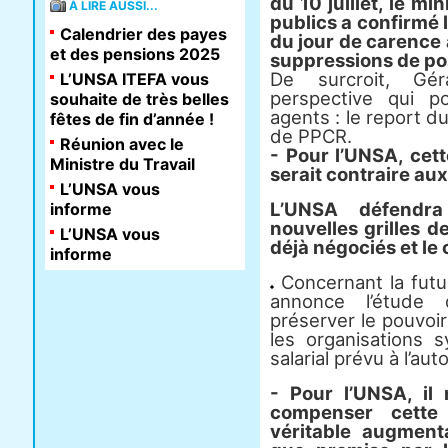
du 10 juillet, le mi
À LIRE AUSSI...
publics a confirmé l
Calendrier des payes
du jour de carence 
et des pensions 2025
suppressions de po
De surcroit, Gé
L’UNSA ITEFA vous
perspective qui p
souhaite de très belles
agents : le report 
fêtes de fin d’année !
de PPCR.
Réunion avec le
- Pour
l’UNSA
, cet
Ministre du Travail
serait contraire au
L’UNSA vous
L’UNSA
défendra 
informe
nouvelles grilles 
L’UNSA vous
déjà négociés et le c
informe
Concernant la futu
annonce l’étude 
préserver le pouvoir
les organisations 
salarial prévu à l’au
- Pour
l’UNSA
, il
compenser cette
véritable augment