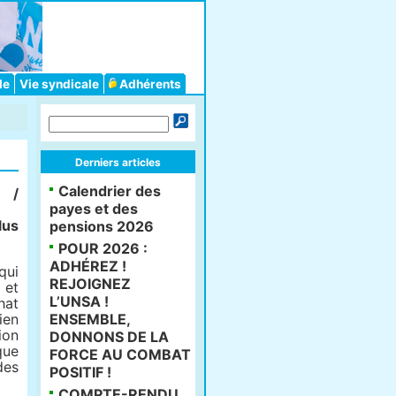
le
Vie syndicale
Adhérents
Derniers articles
Calendrier des
 /
payes et des
lus
pensions 2026
POUR 2026 :
ADHÉREZ !
qui
REJOIGNEZ
 et
L’UNSA !
hat
ien
ENSEMBLE,
ion
DONNONS DE LA
que
FORCE AU COMBAT
des
POSITIF !
COMPTE-RENDU