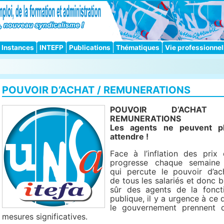
Instances
INTEFP
Publications
Thématiques
Vie professionnel
POUVOIR D’ACHAT / REMUNERATIONS
POUVOIR D’ACHAT
REMUNERATIONS
Les agents ne peuvent p
attendre !
Face à l’inflation des prix 
progresse chaque semaine
qui percute le pouvoir d’ac
de tous les salariés et donc b
sûr des agents de la fonct
publique, il y a urgence à ce 
le gouvernement prennent 
mesures significatives.