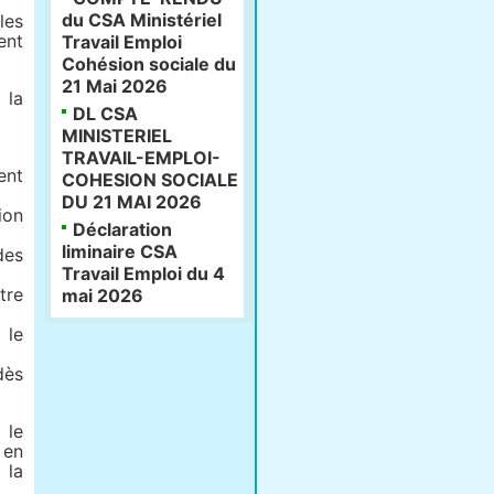
du CSA Ministériel
les
ent
Travail Emploi
Cohésion sociale du
21 Mai 2026
 la
DL CSA
MINISTERIEL
TRAVAIL-EMPLOI-
ent
COHESION SOCIALE
DU 21 MAI 2026
ion
Déclaration
liminaire CSA
des
Travail Emploi du 4
tre
mai 2026
 le
dès
 le
 en
 la