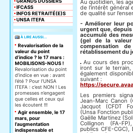
GRANDS DOSSIERS
Au quotidien, les age
IFCASS
de l’intérêt général 
de qualité sur l’ense
INFOS RETRAITÉ(E)S
UNSA ITEFA
- Améliorer leur po
urgent que, depuis
accumulé des mesu
À LIRE AUSSI...
(gel de la valeur
Revalorisation de la
compensation de
valeur du point
rétablissement du 
d’indice ? le 17 mars :
Au cours des proch
MOBILISONS-NOUS !
iront sur le terrain,
Revalorisation du point
également disponible
d’indice en vue : avant
suivant :
l’été ? Pour l’UNSA
https://secure.ava
ITEFA : c’est NON ! Les
promesses n’engagent
Les premiers signa
que celles et ceux qui
Jean-Marc Canon (
les écoutent !!!
Jacquot (CFDT Fon
(Unsa Fonction publ
Agir ensemble, le 17
Gaëlle Martinez (Sol
mars, pour
Collignon (FA-FP)
l’augmentation
publics CFE-CGC), 
indispensable et