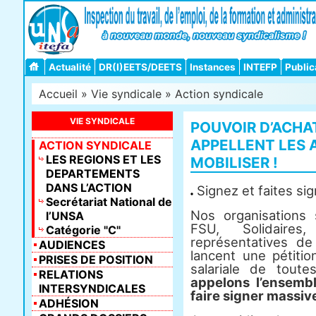
Actualité
DR(I)EETS/DEETS
Instances
INTEFP
Public
Accueil
»
Vie syndicale
»
Action syndicale
VIE SYNDICALE
POUVOIR D’ACHA
APPELLENT LES 
ACTION SYNDICALE
LES REGIONS ET LES
MOBILISER !
DEPARTEMENTS
DANS L’ACTION
Signez et faites si
Secrétariat National de
Nos organisations
l’UNSA
FSU, Solidaire
Catégorie "C"
représentatives de
AUDIENCES
lancent une pétitio
PRISES DE POSITION
salariale de tout
RELATIONS
appelons l’ensembl
INTERSYNDICALES
faire signer massi
ADHÉSION