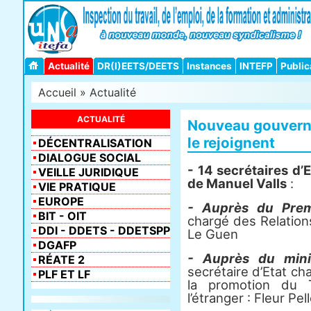
Actualité
DR(I)EETS/DEETS
Instances
INTEFP
Public
Accueil
»
Actualité
ACTUALITÉ
Nouveau gouverne
le rejoignent
DÉCENTRALISATION
DIALOGUE SOCIAL
- 14 secrétaires d’
VEILLE JURIDIQUE
de Manuel Valls
:
VIE PRATIQUE
EUROPE
- Auprès du Premi
BIT - OIT
chargé des Relation
DDI - DDETS - DDETSPP
Le Guen
DGAFP
- Auprès du minis
RÉATE 2
secrétaire d’Etat c
PLF ET LF
la promotion du 
l’étranger : Fleur Pel