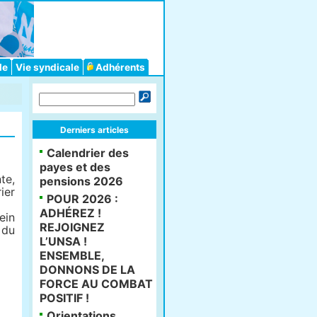
le
Vie syndicale
Adhérents
Derniers articles
Calendrier des
payes et des
te,
pensions 2026
ier
POUR 2026 :
ADHÉREZ !
ein
REJOIGNEZ
 du
L’UNSA !
ENSEMBLE,
DONNONS DE LA
FORCE AU COMBAT
POSITIF !
Orientations