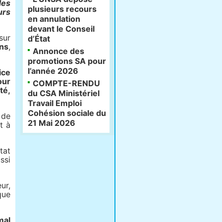
des
plusieurs recours
urs
en annulation
devant le Conseil
sur
d’État
ens
,
Annonce des
promotions SA pour
l’année 2026
ice
our
COMPTE-RENDU
té,
du CSA Ministériel
Travail Emploi
Cohésion sociale du
 de
21 Mai 2026
t à
tat
ssi
ur,
que
mal