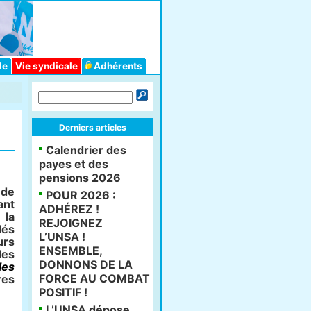
le
Vie syndicale
Adhérents
Derniers articles
Calendrier des
payes et des
pensions 2026
 de
POUR 2026 :
ant
ADHÉREZ !
 la
REJOIGNEZ
lés
L’UNSA !
urs
ENSEMBLE,
des
DONNONS DE LA
les
FORCE AU COMBAT
res
POSITIF !
L’UNSA dépose