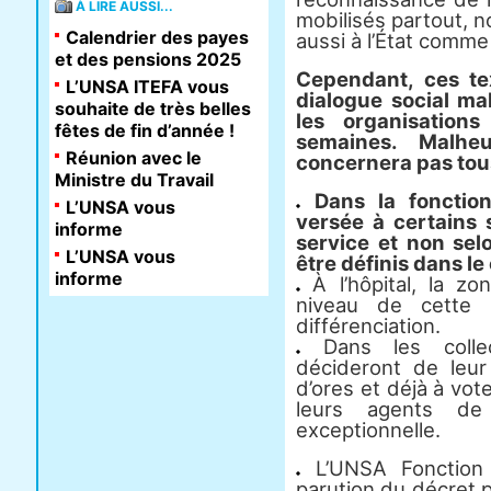
À LIRE AUSSI...
mobilisés partout, 
Calendrier des payes
aussi à l’État comme 
et des pensions 2025
Cependant, ces tex
L’UNSA ITEFA vous
dialogue social m
souhaite de très belles
les organisations
fêtes de fin d’année !
semaines. Malhe
Réunion avec le
concernera pas tous
Ministre du Travail
Dans la fonction
L’UNSA vous
versée à certains 
informe
service et non sel
L’UNSA vous
être définis dans le
informe
À l’hôpital, la zo
niveau de cette 
différenciation.
Dans les collecti
décideront de leur 
d’ores et déjà à vot
leurs agents de
exceptionnelle.
L’UNSA Fonction 
parution du décret 