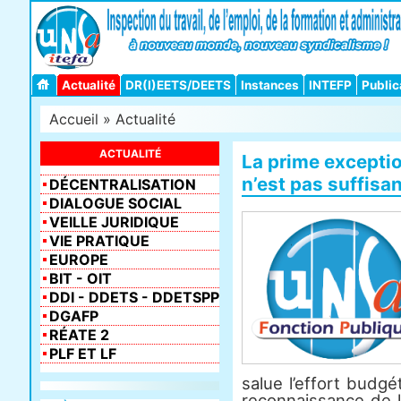
Actualité
DR(I)EETS/DEETS
Instances
INTEFP
Public
Accueil
»
Actualité
ACTUALITÉ
La prime exceptio
n’est pas suffisan
DÉCENTRALISATION
DIALOGUE SOCIAL
VEILLE JURIDIQUE
VIE PRATIQUE
EUROPE
BIT - OIT
DDI - DDETS - DDETSPP
DGAFP
RÉATE 2
PLF ET LF
salue l’effort budgé
reconnaissance de 