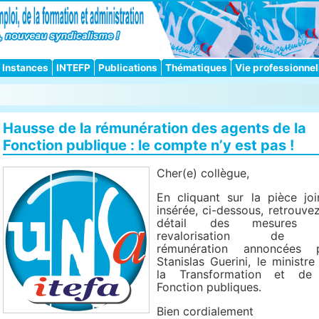
Instances
INTEFP
Publications
Thématiques
Vie professionnel
Hausse de la rémunération des agents de la
Fonction publique : le compte n’y est pas !
Cher(e) collègue,
En cliquant sur la pièce joi
insérée, ci-dessous, retrouvez
détail des mesures 
revalorisation de 
rémunération annoncées 
Stanislas Guerini, le ministre
la Transformation et de
Fonction publiques.
Bien cordialement