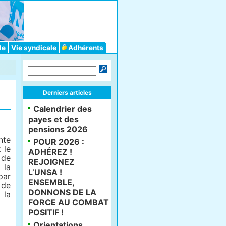
le
Vie syndicale
Adhérents
Derniers articles
Calendrier des
payes et des
pensions 2026
nte
POUR 2026 :
 le
ADHÉREZ !
de
REJOIGNEZ
la
L’UNSA !
par
ENSEMBLE,
 de
DONNONS DE LA
 la
FORCE AU COMBAT
POSITIF !
Orientations