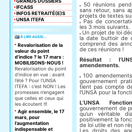
GRANDS DOSSIERS
50 réunions pend
IFCASS
sans retour, sans a
INFOS RETRAITÉ(E)S
projets de textes s
UNSA ITEFA
Pas de concertati
les 3 mois suivants.
Un projet de loi dé
À LIRE AUSSI...
la date buttoir d
comprend des anno
Revalorisation de la
de ces réunions !
valeur du point
d’indice ? le 17 mars :
Résultat : l’
MOBILISONS-NOUS !
amendements.
Revalorisation du point
d’indice en vue : avant
100 amendements q
l’été ? Pour l’UNSA
gouvernement prat
ITEFA : c’est NON ! Les
tient pas compte de
l’UNSA pour la fonct
promesses n’engagent
que celles et ceux qui
L’UNSA Fonctio
les écoutent !!!
gouvernement de pr
Agir ensemble, le 17
qu’un véritable di
mars, pour
positivement la fon
l’augmentation
de loi utile et non ré
indispensable et
Les droits des age